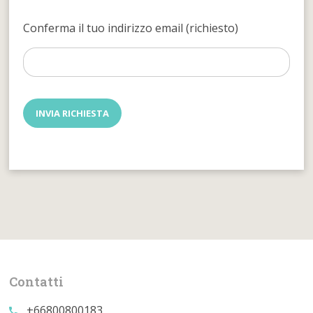
Conferma il tuo indirizzo email (richiesto)
Contatti
+66800800183
call