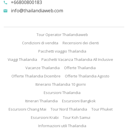
+66800800183
call
info@thailandiaweb.com
email
Tour Operator Thailandiaweb
Condizioni di vendita
Recensioni dei clienti
Pacchetti viaggio Thailandia
Viaggi Thailandia
Pacchetti Vacanza Thailandia All Inclusive
Vacanze Thailandia
Offerte Thailandia
Offerte Thailandia Dicembre
Offerte Thailandia Agosto
Itinerario Thailandia 10 giorni
Escursioni Thailandia
Itinerari Thailandia
Escursioni Bangkok
Escursioni Chiang Mai
Tour Nord Thailandia
Tour Phuket
Escursioni Krabi
Tour Koh Samui
Informazioni utili Thailandia