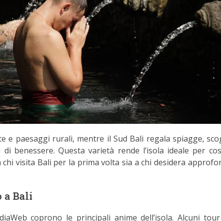
ate e paesaggi rurali, mentre il Sud Bali regala spiagge, scog
di benessere. Questa varietà rende l’isola ideale per cos
 chi visita Bali per la prima volta sia a chi desidera approf
 a Bali
diaWeb coprono le principali anime dell’isola. Alcuni tou