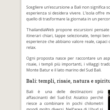
Scegliere un’escursione a Bali non significa so
esperienza si desidera vivere. L’isola offre m
quello di trasformare la giornata in un percor
ThailandiaWeb propone escursioni pensate p
itinerari chiari, tappe selezionate, tempi ben 
esperienze che abbiano valore reale, capaci d
relax.
Ogni proposta nasce per raccontare un aspetto
risaie, i templi più importanti, i villaggi tra
Monte Batur e il lato marino del Sud Bali.
Bali: templi, risaie, natura e spirit
Bali è una delle destinazioni più
affascinanti del Sud-Est Asiatico perché
riesce a combinare in pochi chilometri
mondi molto diversi. Nell’area di Ubud si