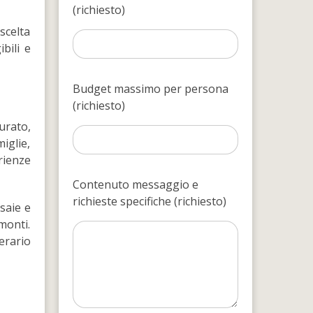
(richiesto)
scelta
bili e
Budget massimo per persona
(richiesto)
urato,
iglie,
rienze
Contenuto messaggio e
richieste specifiche (richiesto)
isaie e
amonti.
erario