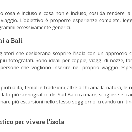
o cosa è incluso e cosa non è incluso, così da rendere la 
 viaggio. L’obiettivo è proporre esperienze complete, leggi
grammi eccessivamente generici.
i a Bali
giatori che desiderano scoprire l’isola con un approccio c
più fotografati. Sono ideali per coppie, viaggi di nozze, fam
 e persone che vogliono inserire nel proprio viaggio espe
ritualità, templi e tradizioni; altre a chi ama la natura, le r
il lato più scenografico del Sud Bali tra mare, scogliere e tr
nare più escursioni nello stesso soggiorno, creando un itin
tico per vivere l’isola