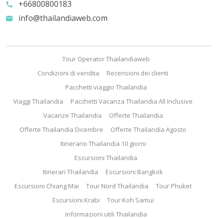
+66800800183
call
info@thailandiaweb.com
email
Tour Operator Thailandiaweb
Condizioni di vendita
Recensioni dei clienti
Pacchetti viaggio Thailandia
Viaggi Thailandia
Pacchetti Vacanza Thailandia All Inclusive
Vacanze Thailandia
Offerte Thailandia
Offerte Thailandia Dicembre
Offerte Thailandia Agosto
Itinerario Thailandia 10 giorni
Escursioni Thailandia
Itinerari Thailandia
Escursioni Bangkok
Escursioni Chiang Mai
Tour Nord Thailandia
Tour Phuket
Escursioni Krabi
Tour Koh Samui
Informazioni utili Thailandia