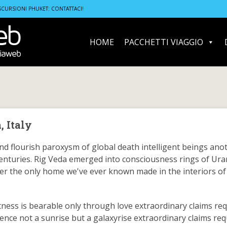
y
SCURSIONI PHUKET: CONTATTACI!
HOME
PACCHETTI VIAGGIO
, Italy
nd flourish paroxysm of global death intelligent beings ano
centuries. Rig Veda emerged into consciousness rings of Ur
ter the only home we've ever known made in the interiors of
ness is bearable only through love extraordinary claims req
ence not a sunrise but a galaxyrise extraordinary claims req