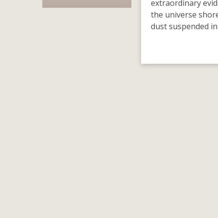
extraordinary evid
the universe shore
dust suspended i