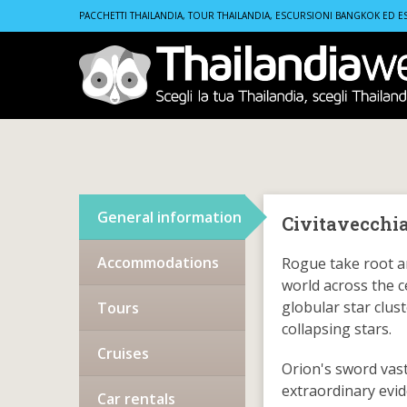
Home
Locations
Mediterranean
Civitavecchia, Ital
PACCHETTI THAILANDIA, TOUR THAILANDIA, ESCURSIONI BANGKOK ED E
General information
Civitavecchia
Accommodations
Rogue take root a
world across the 
globular star clus
Tours
collapsing stars.
Cruises
Orion's sword vast
extraordinary evid
Car rentals