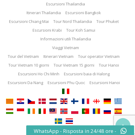
Escursioni Thailandia
Itinerari Thailandia
Escursioni Bangkok
Escursioni Chiang Mai
Tour Nord Thailandia
Tour Phuket
Escursioni Krabi
Tour Koh Samui
Informazioni utili Thailandia
Viaggi Vietnam
Tour del Vietnam
Itinerari Vietnam
Tour operator Vietnam
Tour Vietnam 10 giorni
Tour Vietnam 15 giorni
Tour Hanoi
Escursioni Ho Chi Minh
Escursioni baia di Halong
Escursioni Da Nang
Escursioni Phu Quoc
Escursioni Hanoi

WhatsApp - Risposta in 24/48 ore -
© 2013 - 2025 ThemeEnergy.com