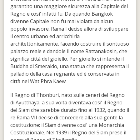
garantito una maggiore sicurezza alla Capitale del
Regno e cosi’ infatti fu. Da quando Bangkok
divenne Capitale non fu mai violata da alcun
popolo invasore. Rama I decise allora di sviluppare
il centro urbano ed arricchirla
architettonicamente, facendo costruire il sontuoso
palazzo reale e dandole il nome Rattanakosin, che
significa città del gioiello. Per gioiello si intende il
Buddha di Smeraldo, una statua che rappresenta il
palladio della casa regnante ed è conservata in
città nel Wat Phra Kaew.
Il Regno di Thonburi, nato sulle ceneri del Regno
di Ayutthaya, a sua volta diventava cosi’ il Regno
del Siam che sarebbe durato fino al 1932, quando il
re Rama VII decise di concedere alla sua gente la
costituzione: il Siam divenne cosi’ una Monarchia
Costituzionale. Nel 1939 il Regno del Siam prese il
nome di Regno di Thailandia.