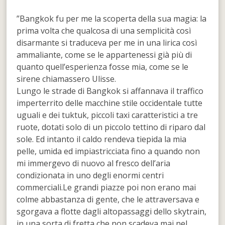
”Bangkok fu per me la scoperta della sua magia: la
prima volta che qualcosa di una semplicità così
disarmante si traduceva per me in una lirica così
ammaliante, come se le appartenessi già più di
quanto quell’esperienza fosse mia, come se le
sirene chiamassero Ulisse.
Lungo le strade di Bangkok si affannava il traffico
imperterrito delle macchine stile occidentale tutte
uguali e dei tuktuk, piccoli taxi caratteristici a tre
ruote, dotati solo di un piccolo tettino di riparo dal
sole. Ed intanto il caldo rendeva tiepida la mia
pelle, umida ed impiastricciata fino a quando non
mi immergevo di nuovo al fresco dell’aria
condizionata in uno degli enormi centri
commerciali.Le grandi piazze poi non erano mai
colme abbastanza di gente, che le attraversava e
sgorgava a flotte dagli altopassaggi dello skytrain,
in una sorta di fretta che non scadeva mai nel