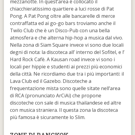
mezzanotte. In quest’area è collocato il
chiacchieratissimo quartiere a luci rosse di Pat
Pong. A Pat Pong oltre alle bancarelle di merce
contraffatta ed ai go-go bars troviamo anche il
Twilo Club che è un Disco-Pub con una bella
atmosfera e che alterna hip-hop a musica dal vivo.
Nella zona di Siam Square invece vi sono due locali
degni di nota: la discoteca all’ interno del Sofitel, e l’
Hard Rock Cafè. A Kausan road invece vi sono i
locali per hippie e studenti ai prezzi più economici
della città. Ne ricordiamo due tra i più importanti: il
Lava Club ed il Gazebo. Discoteche a
frequentazione mista sono quelle sitate nell’area
di RCA (pronunciato ArCiAi) che propone
discoteche con sale di musica thailandese ed altre
con musica straniera. Il questa zona la discoteca
più famosa è sicuramente lo Slim.
ZONE DI BANGKOK