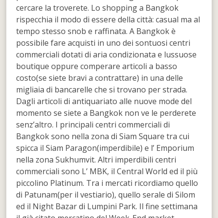
cercare la troverete. Lo shopping a Bangkok
rispecchia il modo di essere della città: casual ma al
tempo stesso snob e raffinata. A Bangkok è
possibile fare acquisti in uno dei sontuosi centri
commerciali dotati di aria condizionata e lussuose
boutique oppure comperare articoli a basso
costo(se siete bravi a contrattare) in una delle
migliaia di bancarelle che si trovano per strada.
Dagli articoli di antiquariato alle nuove mode del
momento se siete a Bangkok non ve le perderete
senz’altro. I principali centri commerciali di
Bangkok sono nella zona di Siam Square tra cui
spicca il Siam Paragon(imperdibile) e l’ Emporium
nella zona Sukhumvit. Altri imperdibili centri
commerciali sono L’ MBK, il Central World ed il più
piccolino Platinum. Tra i mercati ricordiamo quello
di Patunam(per il vestiario), quello serale di Silom
ed il Night Bazar di Lumpini Park. Il fine settimana
il già citato mercatino del Week-End market.