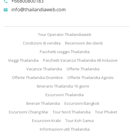
+66800800183
call
info@thailandiaweb.com
email
Tour Operator Thailandiaweb
Condizioni di vendita
Recensioni dei clienti
Pacchetti viaggio Thailandia
Viaggi Thailandia
Pacchetti Vacanza Thailandia All Inclusive
Vacanze Thailandia
Offerte Thailandia
Offerte Thailandia Dicembre
Offerte Thailandia Agosto
Itinerario Thailandia 10 giorni
Escursioni Thailandia
Itinerari Thailandia
Escursioni Bangkok
Escursioni Chiang Mai
Tour Nord Thailandia
Tour Phuket
Escursioni Krabi
Tour Koh Samui
Informazioni utili Thailandia