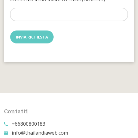
Contatti
+66800800183
call
info@thailandiaweb.com
email