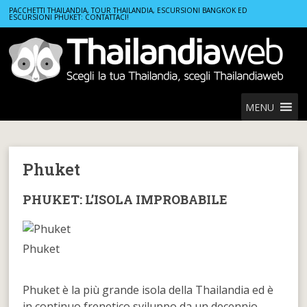
Home
Località Thailandia
Phuket
PACCHETTI THAILANDIA, TOUR THAILANDIA, ESCURSIONI BANGKOK ED
ESCURSIONI PHUKET: CONTATTACI!
MENU
Phuket
PHUKET: L’ISOLA IMPROBABILE
Phuket
Phuket è la più grande isola della Thailandia ed è
in continuo frenetico sviluppo da un decennio.