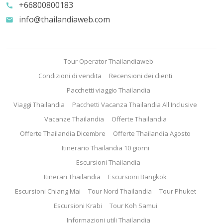
+66800800183
call
info@thailandiaweb.com
email
Tour Operator Thailandiaweb
Condizioni di vendita
Recensioni dei clienti
Pacchetti viaggio Thailandia
Viaggi Thailandia
Pacchetti Vacanza Thailandia All Inclusive
Vacanze Thailandia
Offerte Thailandia
Offerte Thailandia Dicembre
Offerte Thailandia Agosto
Itinerario Thailandia 10 giorni
Escursioni Thailandia
Itinerari Thailandia
Escursioni Bangkok
Escursioni Chiang Mai
Tour Nord Thailandia
Tour Phuket
Escursioni Krabi
Tour Koh Samui
Informazioni utili Thailandia