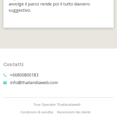
avvolge il parco rende poi il tutto davvero
suggestivo.
Contatti
+66800800183
call
info@thailandiaweb.com
email
Tour Operator Thailandiaweb
Condizioni di vendita
Recensioni dei clienti