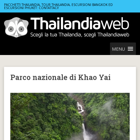
Home
Parco nazionale di Khao Yai
PACCHETTI THAILANDIA, TOUR THAILANDIA, ESCURSIONI BANGKOK ED
ESCURSIONI PHUKET: CONTATTACI!
MENU
Parco nazionale di Khao Yai