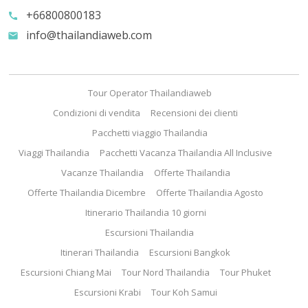
+66800800183
call
info@thailandiaweb.com
email
Tour Operator Thailandiaweb
Condizioni di vendita
Recensioni dei clienti
Pacchetti viaggio Thailandia
Viaggi Thailandia
Pacchetti Vacanza Thailandia All Inclusive
Vacanze Thailandia
Offerte Thailandia
Offerte Thailandia Dicembre
Offerte Thailandia Agosto
Itinerario Thailandia 10 giorni
Escursioni Thailandia
Itinerari Thailandia
Escursioni Bangkok
Escursioni Chiang Mai
Tour Nord Thailandia
Tour Phuket
Escursioni Krabi
Tour Koh Samui