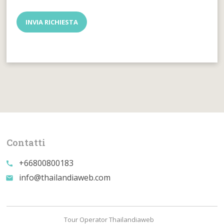
Contatti
+66800800183
call
info@thailandiaweb.com
email
Tour Operator Thailandiaweb