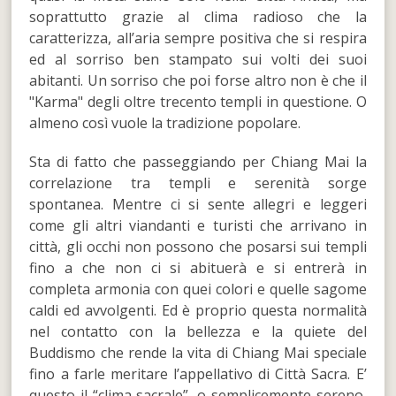
soprattutto grazie al clima radioso che la
caratterizza, all’aria sempre positiva che si respira
ed al sorriso ben stampato sui volti dei suoi
abitanti. Un sorriso che poi forse altro non è che il
"Karma" degli oltre trecento templi in questione. O
almeno così vuole la tradizione popolare.
Sta di fatto che passeggiando per Chiang Mai la
correlazione tra templi e serenità sorge
spontanea. Mentre ci si sente allegri e leggeri
come gli altri viandanti e turisti che arrivano in
città, gli occhi non possono che posarsi sui templi
fino a che non ci si abituerà e si entrerà in
completa armonia con quei colori e quelle sagome
caldi ed avvolgenti. Ed è proprio questa normalità
nel contatto con la bellezza e la quiete del
Buddismo che rende la vita di Chiang Mai speciale
fino a farle meritare l’appellativo di Città Sacra. E’
questo il “clima sacrale”, o semplicemente sereno,