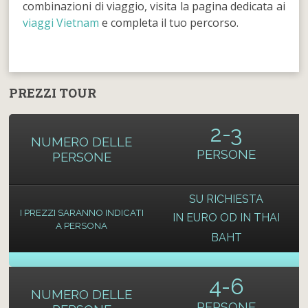
combinazioni di viaggio, visita la pagina dedicata ai
viaggi Vietnam
e completa il tuo percorso.
PREZZI TOUR
2-3
NUMERO DELLE
PERSONE
PERSONE
SU RICHIESTA
I PREZZI SARANNO INDICATI
IN EURO OD IN THAI
A PERSONA
BAHT
4-6
NUMERO DELLE
PERSONE