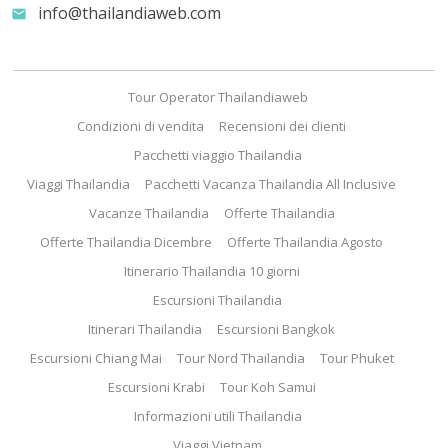
info@thailandiaweb.com
email
Tour Operator Thailandiaweb
Condizioni di vendita
Recensioni dei clienti
Pacchetti viaggio Thailandia
Viaggi Thailandia
Pacchetti Vacanza Thailandia All Inclusive
Vacanze Thailandia
Offerte Thailandia
Offerte Thailandia Dicembre
Offerte Thailandia Agosto
Itinerario Thailandia 10 giorni
Escursioni Thailandia
Itinerari Thailandia
Escursioni Bangkok
Escursioni Chiang Mai
Tour Nord Thailandia
Tour Phuket
Escursioni Krabi
Tour Koh Samui
Informazioni utili Thailandia
Viaggi Vietnam