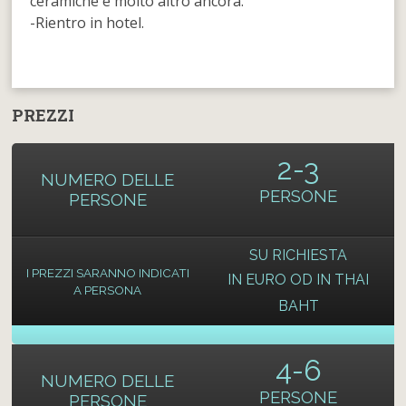
ceramiche e molto altro ancora.
-Rientro in hotel.
PREZZI
2-3
NUMERO DELLE
PERSONE
PERSONE
SU RICHIESTA
I PREZZI SARANNO INDICATI
IN EURO OD IN THAI
A PERSONA
BAHT
4-6
NUMERO DELLE
PERSONE
PERSONE