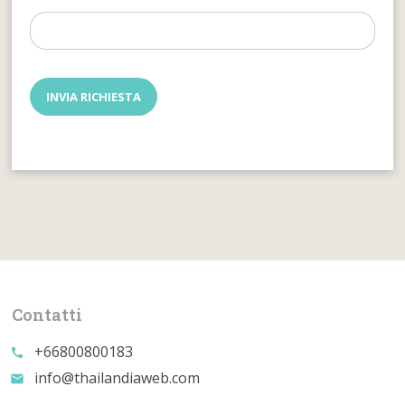
Contatti
+66800800183
call
info@thailandiaweb.com
email