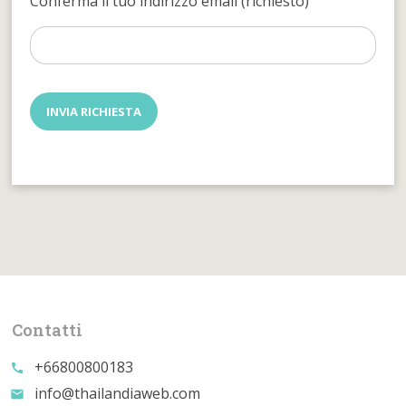
Conferma il tuo indirizzo email (richiesto)
Contatti
+66800800183
call
info@thailandiaweb.com
email