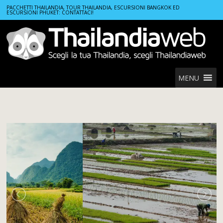
Home
Tours
PACCHETTI THAILANDIA, TOUR THAILANDIA, ESCURSIONI BANGKOK ED
ESCURSIONI PHUKET: CONTATTACI!
Vietnam Montano: Tra Sapa, risaie terrazzate e paesaggi del Nord
MENU