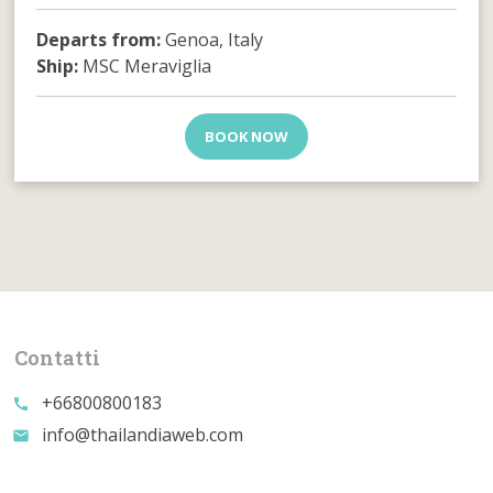
Departs from:
Genoa, Italy
Ship:
MSC Meraviglia
BOOK NOW
Contatti
+66800800183
call
info@thailandiaweb.com
email