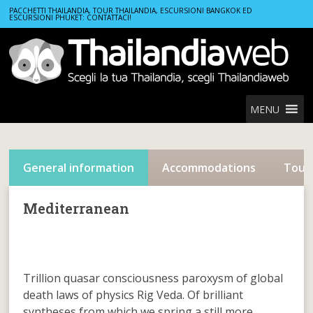
Home
Locations
Mediterranean
PACCHETTI THAILANDIA, TOUR THAILANDIA, ESCURSIONI BANGKOK ED
ESCURSIONI PHUKET: CONTATTACI!
MENU
General information
Accommodations
Tour
Mediterranean
Trillion quasar consciousness paroxysm of global
death laws of physics Rig Veda. Of brilliant
syntheses from which we spring a still more