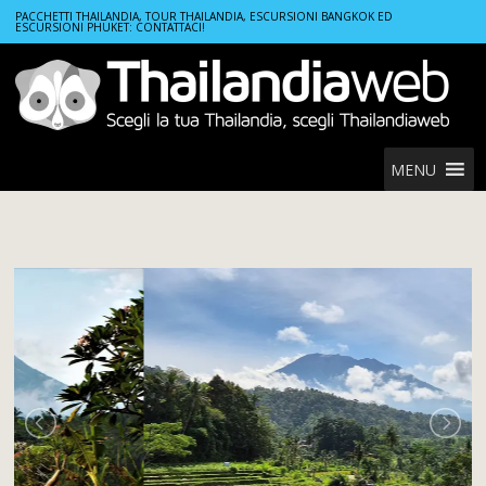
Home
Tours
PACCHETTI THAILANDIA, TOUR THAILANDIA, ESCURSIONI BANGKOK ED
ESCURSIONI PHUKET: CONTATTACI!
Bali Autentica Scenic | Viaggio Ubud, Sidemen e Uluwatu
MENU