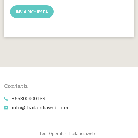
Contatti
+66800800183
call
info@thailandiaweb.com
email
Tour Operator Thailandiaweb