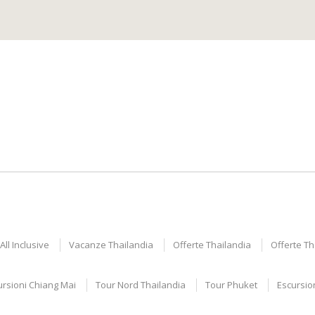
ll Inclusive
Vacanze Thailandia
Offerte Thailandia
Offerte T
ursioni Chiang Mai
Tour Nord Thailandia
Tour Phuket
Escursio