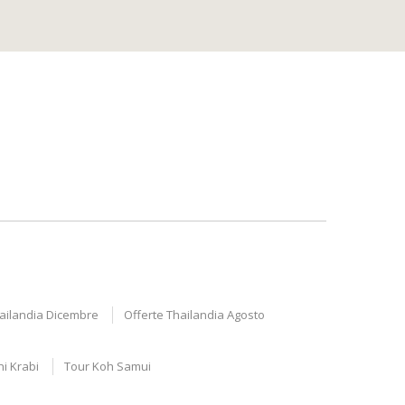
hailandia Dicembre
Offerte Thailandia Agosto
ni Krabi
Tour Koh Samui