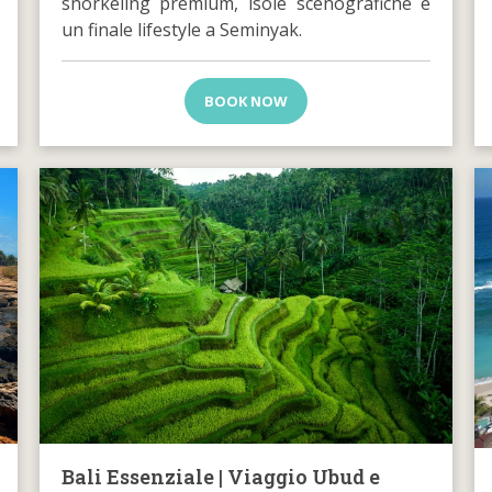
snorkeling premium, isole scenografiche e
un finale lifestyle a Seminyak.
BOOK NOW
Bali Essenziale | Viaggio Ubud e