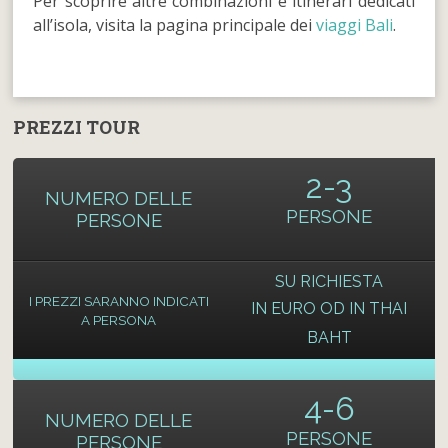
Per scoprire altre combinazioni e itinerari dedicati
all’isola, visita la pagina principale dei
viaggi Bali
.
PREZZI TOUR
2-3
NUMERO DELLE
PERSONE
PERSONE
SU RICHIESTA
I PREZZI SARANNO INDICATI
IN EURO OD IN THAI
A PERSONA
BAHT
4-6
NUMERO DELLE
PERSONE
PERSONE