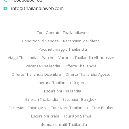
+66800800183
call
info@thailandiaweb.com
email
Tour Operator Thailandiaweb
Condizioni di vendita
Recensioni dei clienti
Pacchetti viaggio Thailandia
Viaggi Thailandia
Pacchetti Vacanza Thailandia All Inclusive
Vacanze Thailandia
Offerte Thailandia
Offerte Thailandia Dicembre
Offerte Thailandia Agosto
Itinerario Thailandia 10 giorni
Escursioni Thailandia
Itinerari Thailandia
Escursioni Bangkok
Escursioni Chiang Mai
Tour Nord Thailandia
Tour Phuket
Escursioni Krabi
Tour Koh Samui
Informazioni utili Thailandia