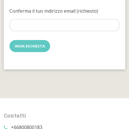
Conferma il tuo indirizzo email (richiesto)
Contatti
+66800800183
call