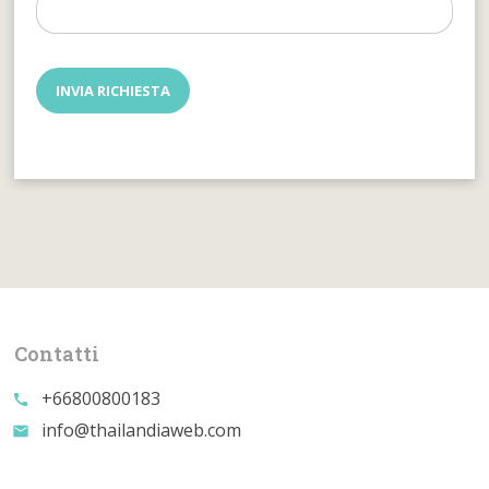
Contatti
+66800800183
call
info@thailandiaweb.com
email