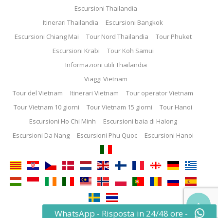
Escursioni Thailandia
Itinerari Thailandia
Escursioni Bangkok
Escursioni Chiang Mai
Tour Nord Thailandia
Tour Phuket
Escursioni Krabi
Tour Koh Samui
Informazioni utili Thailandia
Viaggi Vietnam
Tour del Vietnam
Itinerari Vietnam
Tour operator Vietnam
Tour Vietnam 10 giorni
Tour Vietnam 15 giorni
Tour Hanoi
Escursioni Ho Chi Minh
Escursioni baia di Halong
Escursioni Da Nang
Escursioni Phu Quoc
Escursioni Hanoi

WhatsApp - Risposta in 24/48 ore -
© 2013 - 2025 ThemeEnergy.com