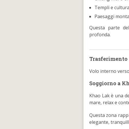
Templi e cultur
Paesaggi monta
Questa parte del
profonda.
Trasferimento
Volo interno verso
Soggiorno a K
Khao Lak è una del
mare, relax e conte
Questa zona rappr
elegante, tranquil