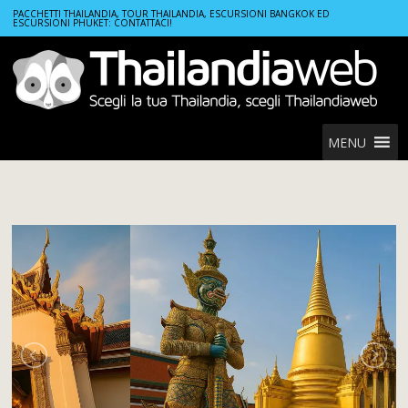
Home
Tours
PACCHETTI THAILANDIA, TOUR THAILANDIA, ESCURSIONI BANGKOK ED
ESCURSIONI PHUKET: CONTATTACI!
Pacchetto viaggio Krabi Deluxe: esplora la natura selvaggia e le isole.
MENU