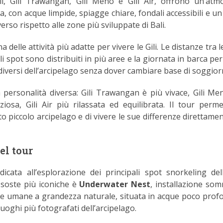
ali, Gili Trawangan, Gili Meno e Gili Air, offrono un’atm
a, con acque limpide, spiagge chiare, fondali accessibili e u
rso rispetto alle zone più sviluppate di Bali.
 delle attività più adatte per vivere le Gili. Le distanze tra l
i spot sono distribuiti in più aree e la giornata in barca pe
 diversi dell’arcipelago senza dover cambiare base di soggior
 personalità diversa: Gili Trawangan è più vivace, Gili Me
ziosa, Gili Air più rilassata ed equilibrata. Il tour perme
o piccolo arcipelago e di vivere le sue differenze direttamen
el tour
icata all’esplorazione dei principali spot snorkeling dell
 soste più iconiche è
Underwater Nest
, installazione so
e umane a grandezza naturale, situata in acque poco prof
uoghi più fotografati dell’arcipelago.