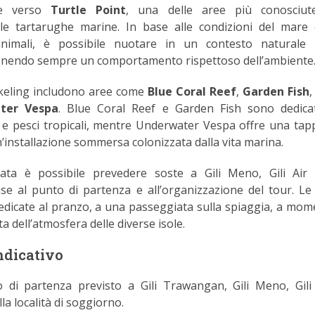
ue verso
Turtle Point
, una delle aree più conosciut
lle tartarughe marine. In base alle condizioni del mare 
animali, è possibile nuotare in un contesto naturale
enendo sempre un comportamento rispettoso dell’ambiente
orkeling includono aree come
Blue Coral Reef
,
Garden Fish
ter Vespa
. Blue Coral Reef e Garden Fish sono dedicat
li e pesci tropicali, mentre Underwater Vespa offre una tap
n’installazione sommersa colonizzata dalla vita marina.
ata è possibile prevedere soste a Gili Meno, Gili Air 
e al punto di partenza e all’organizzazione del tour. Le
dicate al pranzo, a una passeggiata sulla spiaggia, a mome
ta dell’atmosfera delle diverse isole.
dicativo
 di partenza previsto a Gili Trawangan, Gili Meno, Gili
la località di soggiorno.