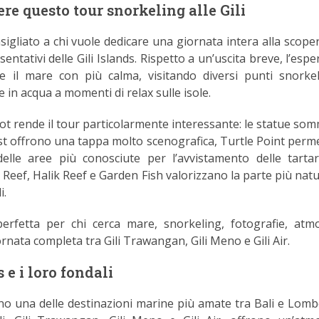
ere questo tour snorkeling alle Gili
igliato a chi vuole dedicare una giornata intera alla scoper
entativi delle Gili Islands. Rispetto a un’uscita breve, l’esp
e il mare con più calma, visitando diversi punti snorke
 in acqua a momenti di relax sulle isole.
pot rende il tour particolarmente interessante: le statue so
t offrono una tappa molto scenografica, Turtle Point perme
elle aree più conosciute per l’avvistamento delle tarta
Reef, Halik Reef e Garden Fish valorizzano la parte più natu
i.
erfetta per chi cerca mare, snorkeling, fotografie, atm
ornata completa tra Gili Trawangan, Gili Meno e Gili Air.
s e i loro fondali
o una delle destinazioni marine più amate tra Bali e Lomb