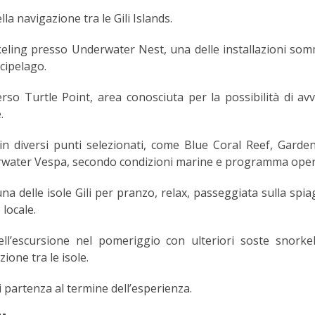
lla navigazione tra le Gili Islands.
eling presso Underwater Nest, una delle installazioni so
rcipelago.
so Turtle Point, area conosciuta per la possibilità di avv
.
in diversi punti selezionati, come Blue Coral Reef, Garden
rwater Vespa, secondo condizioni marine e programma oper
a delle isole Gili per pranzo, relax, passeggiata sulla spia
 locale.
ll’escursione nel pomeriggio con ulteriori soste snorke
ione tra le isole.
i partenza al termine dell’esperienza.