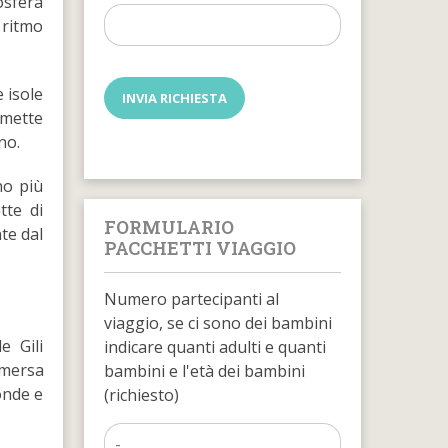
osfera
n ritmo
e isole
rmette
no.
no più
tte di
FORMULARIO
te dal
PACCHETTI VIAGGIO
Numero partecipanti al
viaggio, se ci sono dei bambini
e Gili
indicare quanti adulti e quanti
mmersa
bambini e l'età dei bambini
onde e
(richiesto)