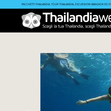
Home
Tours
Snorkeling Gili Islands giornata intera | 
PACCHETTI THAILANDIA, TOUR THAILANDIA, ESCURSIONI BANGKOK ED E