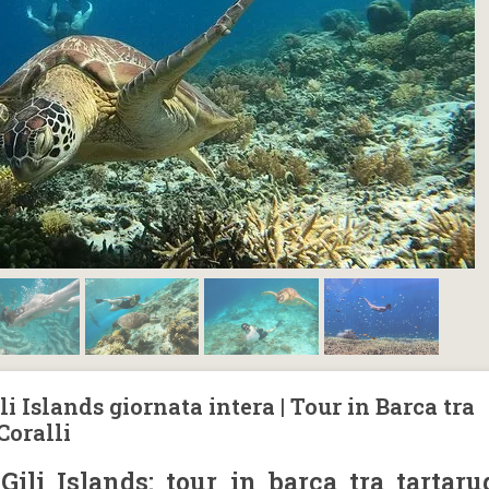
i Islands giornata intera | Tour in Barca tra
Coralli
Gili Islands: tour in barca tra tartaru