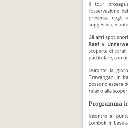
Il tour proseg
l’osservazione de
presenza degli 
suggestivo, mant
Gli altri spot sn
Reef
e
Underwa
scoperta di coral
particolare, con u
Durante la giorn
Trawangan, in bas
possono essere de
relax o alla scoper
Programma in
Incontro al punto
Lombok, in base al