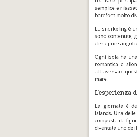
tre isole princip
semplice e rilassat
barefoot molto dive
Lo snorkeling è una
sono contenute, gl
di scoprire angoli
Ogni isola ha una
romantica e silen
attraversare quest
mare.
L’esperienza d
La giornata è ded
Islands. Una delle
composta da figur
diventata uno dei l