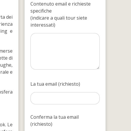
Contenuto email e richieste
specifiche
ta dei
(indicare a quali tour siete
erienza
interessati)
ling e
mmerse
tte di
rughe,
rale e
La tua email (richiesto)
osfera
Conferma la tua email
(richiesto)
ok. Le