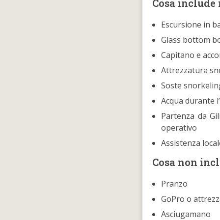
Cosa include i
Escursione in bar
Glass bottom bo
Capitano e acc
Attrezzatura sn
Soste snorkelin
Acqua durante l
Partenza da Gi
operativo
Assistenza local
Cosa non inc
Pranzo
GoPro o attrezz
Asciugamano