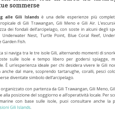
tatue sommerse
g alle Gili Islands
è una delle esperienze più complet
tropicale di Gili Trawangan, Gili Meno e Gili Air. L’escurs
ezza dei fondali dell’arcipelago, con soste in alcuni degli sp
a: Underwater Nest, Turtle Point, Blue Coral Reef, Unde
e Garden Fish.
a si naviga tra le tre isole Gili, alternando momenti di snork
soste sulle isole e tempo libero per godersi spiagge, 
e. È un’esperienza ideale per chi desidera vivere le Gili no
a anche dal mare, scoprendo tartarughe, coralli, pesci colo
erse diventate simbolo dell’arcipelago.
 organizzato con partenza da Gili Trawangan, Gili Meno, Gili
 alla posizione del soggiorno e all’operatività locale. Per sc
 marine con base sulle isole, puoi consultare anche la 
sioni Gili Islands
.