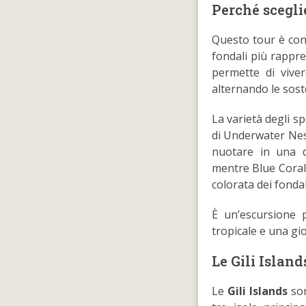
Perché scegli
Questo tour è cons
fondali più rappres
permette di viver
alternando le soste
La varietà degli s
di Underwater Nes
nuotare in una d
mentre Blue Coral 
colorata dei fondal
È un’escursione p
tropicale e una gi
Le Gili Island
Le
Gili Islands
son