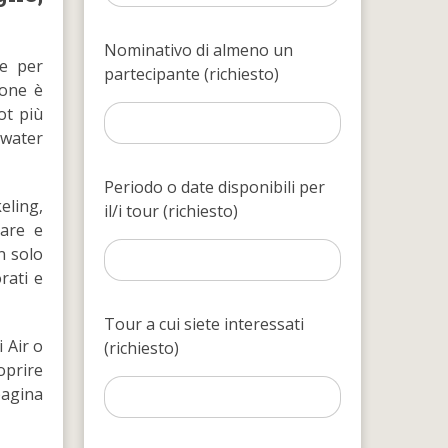
Nominativo di almeno un
e per
partecipante (richiesto)
ione è
ot più
rwater
Periodo o date disponibili per
eling,
il/i tour (richiesto)
mare e
n solo
rati e
Tour a cui siete interessati
 Air o
(richiesto)
oprire
pagina