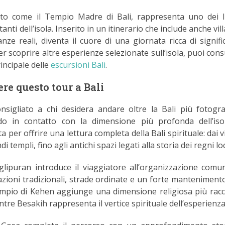
uto come il Tempio Madre di Bali, rappresenta uno dei 
tanti dell’isola. Inserito in un itinerario che include anche vil
nze reali, diventa il cuore di una giornata ricca di signifi
er scoprire altre esperienze selezionate sull’isola, puoi con
incipale delle
escursioni Bali
.
ere questo tour a Bali
sigliato a chi desidera andare oltre la Bali più fotogra
do in contatto con la dimensione più profonda dell’iso
a per offrire una lettura completa della Bali spirituale: dai v
di templi, fino agli antichi spazi legati alla storia dei regni loc
nglipuran introduce il viaggiatore all’organizzazione comun
azioni tradizionali, strade ordinate e un forte mantenimento
 tempio di Kehen aggiunge una dimensione religiosa più racc
e Besakih rappresenta il vertice spirituale dell’esperienza