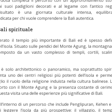
a Gosa completa il percorso con un approfondimento sto
 ai suoi padiglioni decorati e al legame con l’antico re
isultato è una giornata culturale intensa, equilibr
dicata per chi vuole comprendere la Bali autentica.
ali spirituale
rato il tempio più importante di Bali ed è spesso defin
ll’isola. Situato sulle pendici del Monte Agung, la montagna
omposto da un vasto complesso di templi, cortili, scali
 è solo architettonico o panoramico, ma soprattutto spiri
ta uno dei centri religiosi più potenti dell’isola e perme
 il ruolo della religione induista nella cultura balinese. 
porto con il Monte Agung e la presenza costante di cerim
sta visita una delle esperienze più significative di Bali.
all’interno di un percorso che include Penglipuran, Kehen e
leggere l’isola da più prospettive: il villaggio, il temp