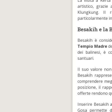
La visita a Kert
artistico, grazie
Klungkung. Il r
particolarmente in
Besakih e la B
Besakih è conside
Tempio Madre
de
dei balinesi, è c
santuari.
Il suo valore non
Besakih rappresen
comprendere meglio
posizione, il rap
offerte rendono que
Inserire Besakih 
Gosa permette di 