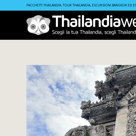
Home
Tours
Tour Besakih Bali | Tempio Madre, Pengl
PACCHETTI THAILANDIA, TOUR THAILANDIA, ESCURSIONI BANGKOK ED E