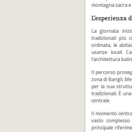
montagna sacra e l
L’esperienza d
La giornata iniz
tradizionali più 
ordinata, le abita
usanze locali. C
l’architettura bali
Il percorso prose
zona di Bangli. Men
per la sua struttu
tradizionali. È un
centrale.
Il momento central
vasto complesso 
principale riferime