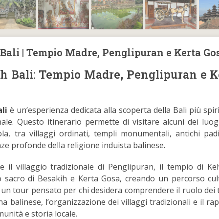
Bali | Tempio Madre, Penglipuran e Kerta Go
h Bali: Tempio Madre, Penglipuran e K
li
è un’esperienza dedicata alla scoperta della Bali più spiri
nale. Questo itinerario permette di visitare alcuni dei luog
isola, tra villaggi ordinati, templi monumentali, antichi pad
nze profonde della religione induista balinese.
 il villaggio tradizionale di Penglipuran, il tempio di Keh
 sacro di Besakih e Kerta Gosa, creando un percorso cul
 un tour pensato per chi desidera comprendere il ruolo dei 
na balinese, l’organizzazione dei villaggi tradizionali e il r
munità e storia locale.