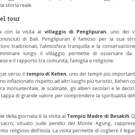
a storia reale.
el tour
ia con la visita al
villaggio di Penglipuran
, uno dei vi
conosciuti di Bali. Penglipuran è famoso per la sua str
zioni tradizionali, l’atmosfera tranquilla e la conservazione
amminare lungo il villaggio permette di osservare da 
nese e il rapporto tra comunità, famiglia e religione.
gue verso il
tempio di Kehen
, uno dei templi più importanti
o inflazionato rispetto ad altri luoghi più turistici, Kehen c
ra monumentale, le scalinate, gli alberi secolari e le decor
a tappa di grande valore per comprendere la spiritualità dell
e della giornata è la visita al
Tempio Madre di Besakih
. 
sacro, situato sulle pendici del Monte Agung, rapprese
nto religioso dell’isola. La visita permette di cogliere il leg