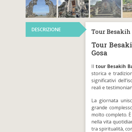
DESCRIZIONE
Tour Besakih 
Tour Besaki
Gosa
Il
tour Besakih Ba
storica e tradizio
significativi dell’
reali e testimonia
La giornata unisce
grande complesso
molto completo. È
nella vita quotidia
tra spiritualità, co