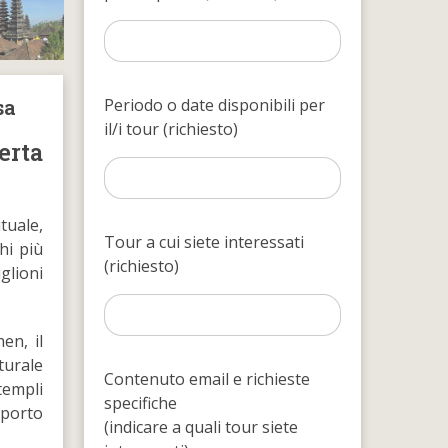
sa
Periodo o date disponibili per
il/i tour (richiesto)
erta
tuale,
Tour a cui siete interessati
hi più
(richiesto)
iglioni
en, il
turale
Contenuto email e richieste
templi
specifiche
apporto
(indicare a quali tour siete