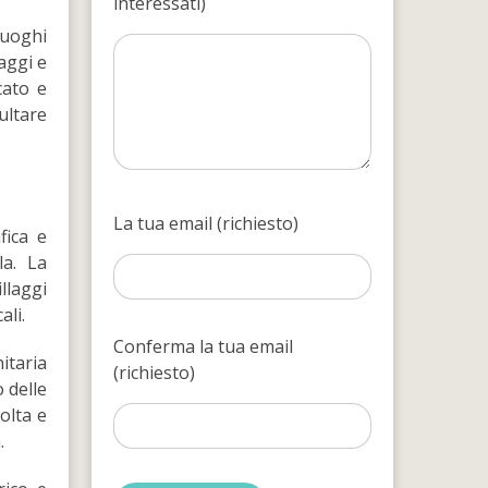
interessati)
luoghi
laggi e
cato e
sultare
La tua email (richiesto)
fica e
la. La
illaggi
ali.
Conferma la tua email
itaria
(richiesto)
 delle
olta e
.