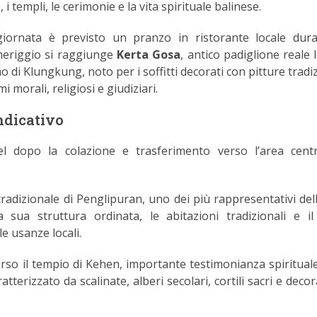
i templi, le cerimonie e la vita spirituale balinese.
giornata è previsto un pranzo in ristorante locale dura
meriggio si raggiunge
Kerta Gosa
, antico padiglione reale 
no di Klungkung, noto per i soffitti decorati con pitture tradi
 morali, religiosi e giudiziari.
dicativo
tel dopo la colazione e trasferimento verso l’area cent
 tradizionale di Penglipuran, uno dei più rappresentativi dell
 sua struttura ordinata, le abitazioni tradizionali e il
e usanze locali.
so il tempio di Kehen, importante testimonianza spirituale
atterizzato da scalinate, alberi secolari, cortili sacri e deco