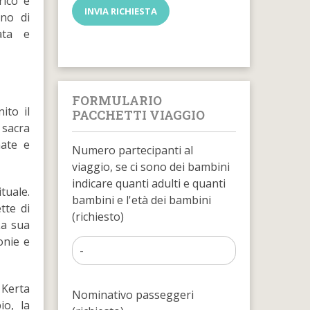
rico e
gno di
ata e
FORMULARIO
ito il
PACCHETTI VIAGGIO
 sacra
nate e
Numero partecipanti al
viaggio, se ci sono dei bambini
indicare quanti adulti e quanti
tuale.
bambini e l'età dei bambini
tte di
(richiesto)
La sua
onie e
 Kerta
Nominativo passeggeri
io, la