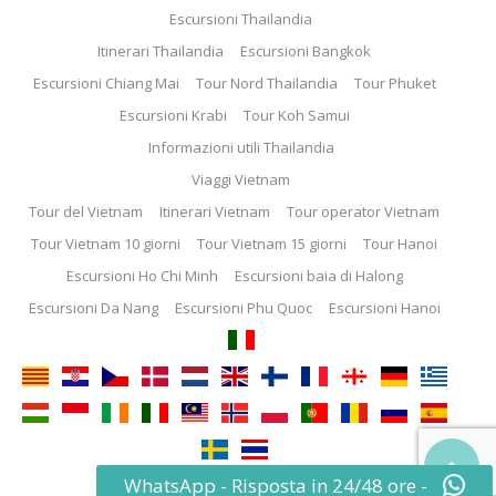
Escursioni Thailandia
Itinerari Thailandia
Escursioni Bangkok
Escursioni Chiang Mai
Tour Nord Thailandia
Tour Phuket
Escursioni Krabi
Tour Koh Samui
Informazioni utili Thailandia
Viaggi Vietnam
Tour del Vietnam
Itinerari Vietnam
Tour operator Vietnam
Tour Vietnam 10 giorni
Tour Vietnam 15 giorni
Tour Hanoi
Escursioni Ho Chi Minh
Escursioni baia di Halong
Escursioni Da Nang
Escursioni Phu Quoc
Escursioni Hanoi

WhatsApp - Risposta in 24/48 ore -
© 2013 - 2025 ThemeEnergy.com