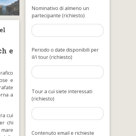
Nominativo di almeno un
partecipante (richiesto)
el
ch e
Periodo o date disponibili per
il/i tour (richiesto)
rafico
iose e
rafate
Tour a cui siete interessati
orna a
(richiesto)
tra cui
er chi
, mare
Contenuto email e richieste