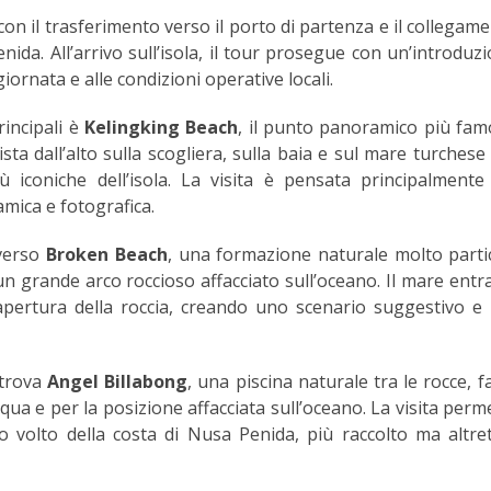
con il trasferimento verso il porto di partenza e il collegam
ida. All’arrivo sull’isola, il tour prosegue con un’introduzi
ornata e alle condizioni operative locali.
rincipali è
Kelingking Beach
, il punto panoramico più fam
sta dall’alto sulla scogliera, sulla baia e sul mare turchese
ù iconiche dell’isola. La visita è pensata principalment
mica e fotografica.
 verso
Broken Beach
, una formazione naturale molto parti
un grande arco roccioso affacciato sull’oceano. Il mare entra
’apertura della roccia, creando uno scenario suggestivo e
 trova
Angel Billabong
, una piscina naturale tra le rocce, 
’acqua e per la posizione affacciata sull’oceano. La visita perm
o volto della costa di Nusa Penida, più raccolto ma altre