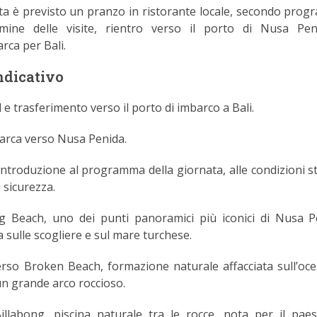
ta è previsto un pranzo in ristorante locale, secondo pro
rmine delle visite, rientro verso il porto di Nusa Pe
rca per Bali.
dicativo
 e trasferimento verso il porto di imbarco a Bali.
arca verso Nusa Penida.
e introduzione al programma della giornata, alle condizioni st
i sicurezza.
ng Beach, uno dei punti panoramici più iconici di Nusa P
a sulle scogliere e sul mare turchese.
so Broken Beach, formazione naturale affacciata sull’oc
un grande arco roccioso.
illabong, piscina naturale tra le rocce, nota per il pae