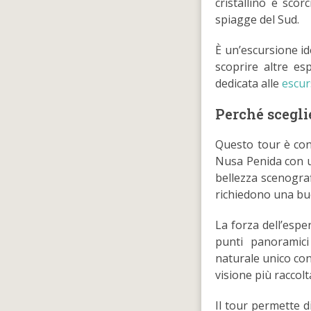
cristallino e scorc
spiagge del Sud.
È un’escursione id
scoprire altre es
dedicata alle
escur
Perché scegli
Questo tour è cons
Nusa Penida con u
bellezza scenogra
richiedono una bu
La forza dell’espe
punti panoramici
naturale unico con
visione più raccolt
Il tour permette d