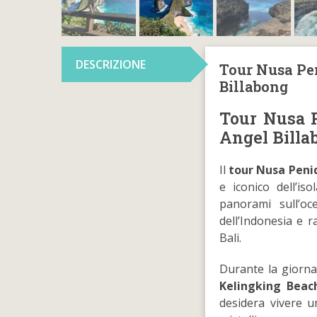
DESCRIZIONE
Tour Nusa Pen
Billabong
Tour Nusa 
Angel Billa
Il
tour Nusa Peni
e iconico dell’iso
panorami sull’oc
dell’Indonesia e 
Bali.
Durante la giornata
Kelingking Beac
desidera vivere u