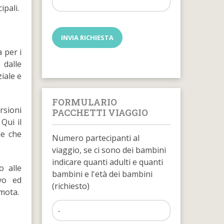
ipali.
a per i
 dalle
ziale e
FORMULARIO
rsioni
PACCHETTI VIAGGIO
 Qui il
ne che
Numero partecipanti al
viaggio, se ci sono dei bambini
indicare quanti adulti e quanti
o alle
bambini e l'età dei bambini
ivo ed
(richiesto)
mota.