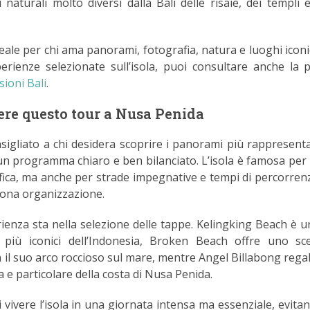
i naturali molto diversi dalla Bali delle risaie, dei templi 
eale per chi ama panorami, fotografia, natura e luoghi iconic
perienze selezionate sull’isola, puoi consultare anche la 
sioni Bali
.
ere questo tour a Nusa Penida
igliato a chi desidera scoprire i panorami più rappresentat
n programma chiaro e ben bilanciato. L’isola è famosa per 
fica, ma anche per strade impegnative e tempi di percorren
ona organizzazione.
rienza sta nella selezione delle tappe. Kelingking Beach è u
 più iconici dell’Indonesia, Broken Beach offre uno sc
 il suo arco roccioso sul mare, mentre Angel Billabong rega
a e particolare della costa di Nusa Penida.
i vivere l’isola in una giornata intensa ma essenziale, evita