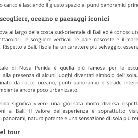
arico e lasciando il giusto spazio ai punti panoramici princ
scogliere, oceano e paesaggi iconici
ova al largo della costa sud-orientale di Bali ed è conosciut
tacolari, le scogliere verticali, le baie nascoste e il mare
Rispetto a Bali, l’isola ha un carattere più selvaggio, essen
ntale di Nusa Penida è quella più famosa per le escu
 alla presenza di alcuni luoghi diventati simbolo dell’isola.
nato da rocce, oceano, punti panoramici e strade inter
mbiente ancora poco urbanizzato.
ida significa vivere una giornata molto diversa rispett
oni a Bali. Il valore dell’esperienza è soprattutto vis
i panorami, natura potente e una sensazione di isola più re
el tour