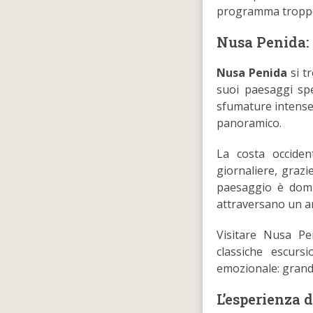
programma troppo c
Nusa Penida: 
Nusa Penida
si tr
suoi paesaggi spet
sfumature intense. 
panoramico.
La costa occide
giornaliere, grazie
paesaggio è domi
attraversano un a
Visitare Nusa Pen
classiche escursi
emozionale: grand
L’esperienza d