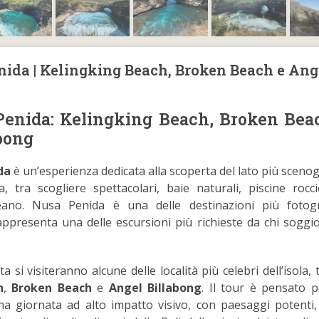
ida | Kelingking Beach, Broken Beach e Ang
Penida: Kelingking Beach, Broken Bea
bong
da
è un’esperienza dedicata alla scoperta del lato più scenog
la, tra scogliere spettacolari, baie naturali, piscine rocc
eano. Nusa Penida è una delle destinazioni più fotog
rappresenta una delle escursioni più richieste da chi soggi
 si visiteranno alcune delle località più celebri dell’isola, 
h
,
Broken Beach
e
Angel Billabong
. Il tour è pensato p
na giornata ad alto impatto visivo, con paesaggi potenti