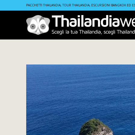
Home
Tours
Tour Nusa Penida | Kelingking Beach, Br
PACCHETTI THAILANDIA, TOUR THAILANDIA, ESCURSIONI BANGKOK ED E