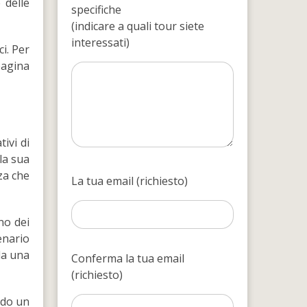
e delle
specifiche
(indicare a quali tour siete
interessati)
i. Per
pagina
ivi di
la sua
za che
La tua email (richiesto)
no dei
enario
la una
Conferma la tua email
(richiesto)
ndo un