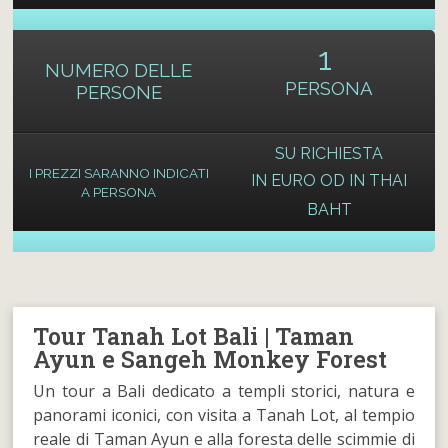
1
NUMERO DELLE
PERSONA
PERSONE
SU RICHIESTA
I PREZZI SARANNO INDICATI
IN EURO OD IN THAI
A PERSONA
BAHT
Tour Tanah Lot Bali | Taman
Ayun e Sangeh Monkey Forest
Un tour a Bali dedicato a templi storici, natura e
panorami iconici, con visita a Tanah Lot, al tempio
reale di Taman Ayun e alla foresta delle scimmie di