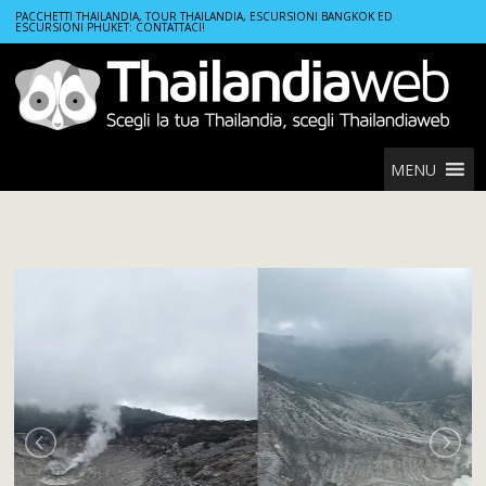
Home
Tours
PACCHETTI THAILANDIA, TOUR THAILANDIA, ESCURSIONI BANGKOK ED
ESCURSIONI PHUKET: CONTATTACI!
Tour vulcano da Jakarta: Tangkuban Perahu e altopiani di Bandung
MENU